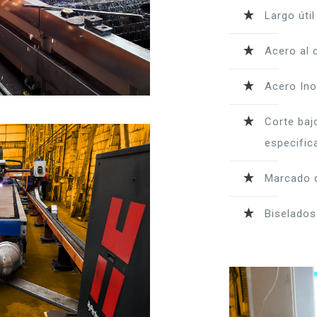
Largo úti
Acero al 
Acero Ino
Corte baj
especifica
Marcado d
Biselados